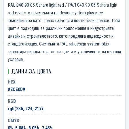
RAL 040 90 05 Sahara light red / РАЛ 040 90 05 Sahara light
red е част от системата ral design system plus и се
класифицира като нюанс на Бели и почти бели нюанси. Този
цвят е подходящ за различни приложения в индустрията,
дизайна и строителството, като предлага надеждност и
стандартизация. Системата RAL ral design system plus
гарантира висока точност на цвета и устойчивост на външни
условия.
ДАННИ ЗА ЦВЕТА
HEX
#ECE0D9
RGB
rgb(236, 224, 217)
CMYK
0%, 5.08%, 8.05%, 7.45%