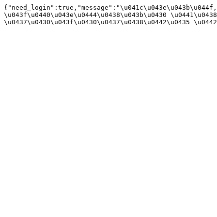
{"need_login":true,"message":"\u041c\u043e\u043b\u044f,
\u043f\u0440\u043e\u0444\u0438\u043b\u0430 \u0441\u0438
\u0437\u0430\u043f\u0430\u0437\u0438\u0442\u0435 \u0442