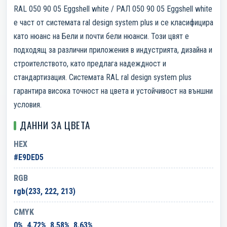
RAL 050 90 05 Eggshell white / РАЛ 050 90 05 Eggshell white
е част от системата ral design system plus и се класифицира
като нюанс на Бели и почти бели нюанси. Този цвят е
подходящ за различни приложения в индустрията, дизайна и
строителството, като предлага надеждност и
стандартизация. Системата RAL ral design system plus
гарантира висока точност на цвета и устойчивост на външни
условия.
ДАННИ ЗА ЦВЕТА
HEX
#E9DED5
RGB
rgb(233, 222, 213)
CMYK
0%, 4.72%, 8.58%, 8.63%