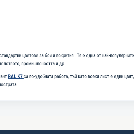
тандартни цветове за бои и покрития . Тя е една от най-популярните
ителството, промишлеността и др.
иант
RAL K7
са по-удобната работа, тъй като всеки лист е един цвя
мострата.