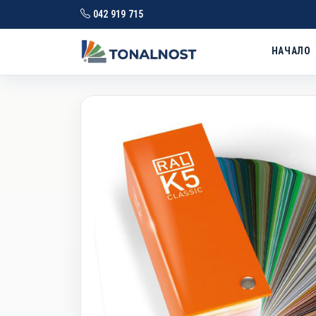
042 919 715
НАЧАЛО
RAL K5 мат
RAL CLASSIC · Изд. 2025 · 215 цвята
Prev