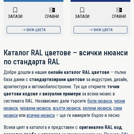
ЗАПАЗИ
СРАВНИ
ЗАПАЗИ
СРАВНИ
ВИЖ ЦВЕТА
ВИЖ ЦВЕТА
Каталог RAL цветове – всички нюанси
по стандарта RAL
Добре дошли в нашия
онлайн каталог RAL цветове
– пълна
база данни с
стандартизирани цветове
за индустрия, дизайн,
архитектура и автомобилостроене. Тук ще откриете
точни
цветови кодове
и
визуални примери
за всеки нюанс в
системата RAL. Независимо дали търсите
бели нюанси
,
черни
нюанси
,
червени нюанси
,
жълти нюанси
,
зелени нюанси
,
сини
нюанси
или
всички нюанси
– ще ги намерите бързо и лесно.
Всеки цвят в каталога е представен с
оригинален RAL код
,