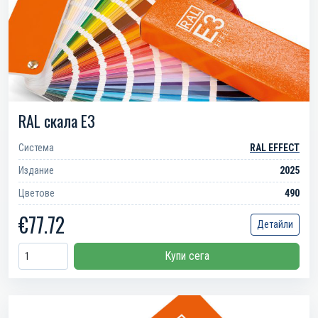
RAL скала E3
Система
RAL EFFECT
Издание
2025
Цветове
490
€77.72
Детайли
Купи сега