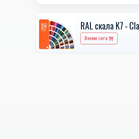
RAL скала K7 - Cla
Вземи сега