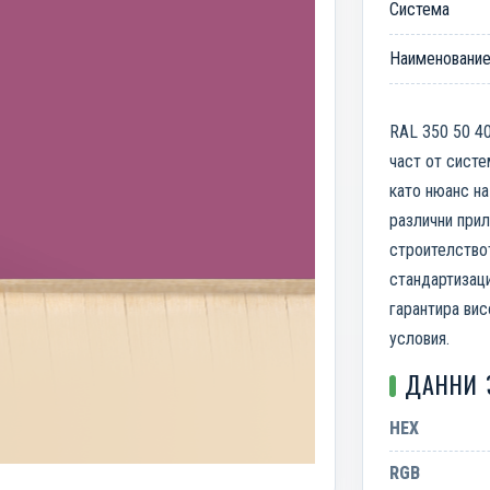
Система
Наименовани
RAL 350 50 40
част от систе
като нюанс на
различни прил
строителство
стандартизаци
гарантира вис
условия.
ДАННИ 
HEX
RGB