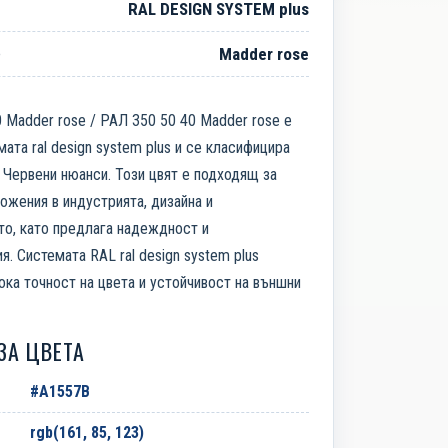
RAL DESIGN SYSTEM plus
е
Madder rose
 Madder rose / РАЛ 350 50 40 Madder rose е
мата ral design system plus и се класифицира
 Червени нюанси. Този цвят е подходящ за
ожения в индустрията, дизайна и
то, като предлага надеждност и
я. Системата RAL ral design system plus
ока точност на цвета и устойчивост на външни
ЗА ЦВЕТА
#A1557B
rgb(161, 85, 123)