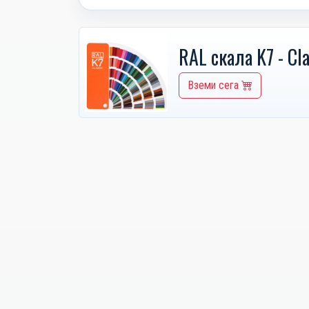
RAL скала K7 - Cla
Вземи сега