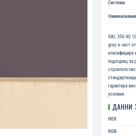
Система
Наименовани
RAL 350 40 10
grey е част от
класифицира к
подходящ за р
строителство
стандартизаци
гарантира вис
условия.
ДАННИ 
HEX
RGB