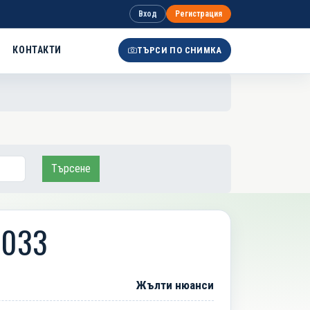
Вход
Регистрация
КОНТАКТИ
ТЪРСИ ПО СНИМКА
Търсене
1033
Жълти нюанси