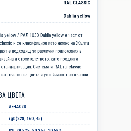
RAL CLASSIC
е
Dahlia yellow
a yellow / РАЛ 1033 Dahlia yellow е част от
 classic и се класифицира като нюанс на Жълти
цвят е подходящ за различни приложения в
дизайна и строителството, като предлага
стандартизация. Системата RAL ral classic
ока точност на цвета и устойчивост на външни
ЗА ЦВЕТА
#E4A02D
rgb(228, 160, 45)
0%, 29.82%, 80.26%, 10.59%