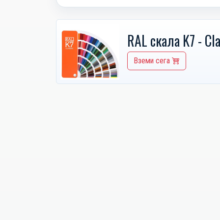
RAL скала K7 - Cla
Вземи сега