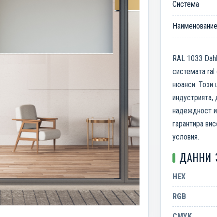
Система
Наименовани
RAL 1033 Dahli
системата ral
нюанси. Този 
индустрията, 
надеждност и 
гарантира вис
условия.
ДАННИ 
HEX
RGB
CMYK