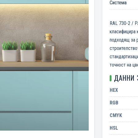
Система
RAL 730-2 / Р
класифицира к
подходящ за р
строителство
стандартизаци
точност на цв
ДАННИ 
HEX
RGB
CMYK
HSL