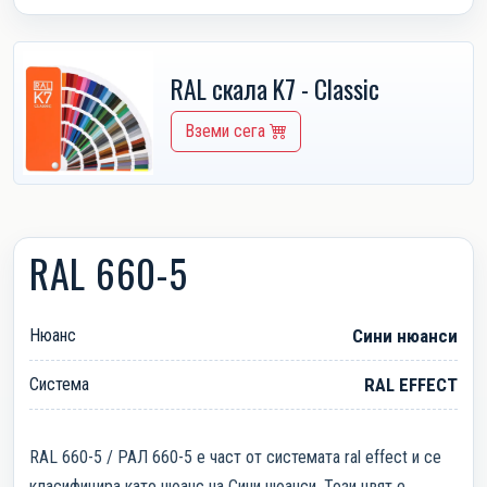
RAL скала K7 - Classic
Вземи сега
RAL 660-5
Нюанс
Сини нюанси
Система
RAL EFFECT
RAL 660-5 / РАЛ 660-5 е част от системата ral effect и се
класифицира като нюанс на Сини нюанси. Този цвят е