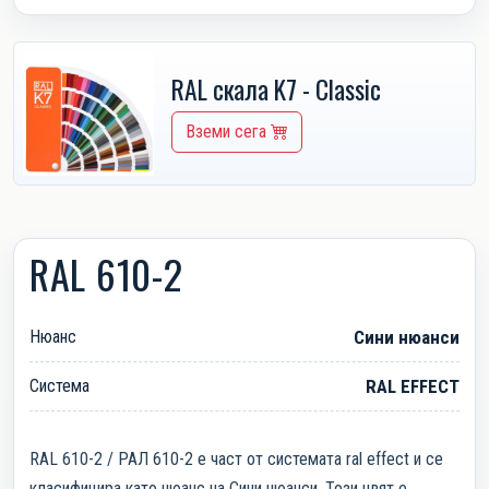
RAL скала K7 - Classic
Вземи сега
RAL 610-2
Нюанс
Сини нюанси
Система
RAL EFFECT
RAL 610-2 / РАЛ 610-2 е част от системата ral effect и се
класифицира като нюанс на Сини нюанси. Този цвят е