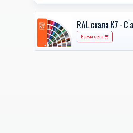
RAL скала K7 - Cla
Вземи сега