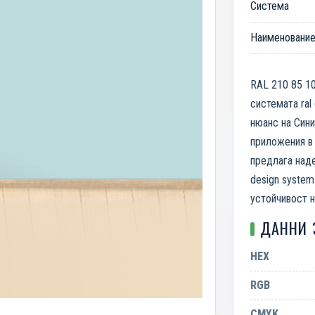
Система
Наименовани
RAL 210 85 10
системата ral
нюанс на Сини
приложения в 
предлага наде
design system
устойчивост н
ДАННИ 
HEX
RGB
CMYK