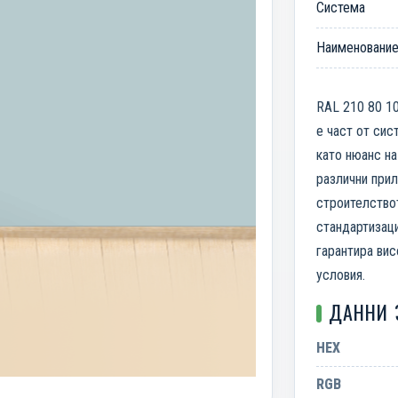
Система
Наименовани
RAL 210 80 10
е част от сис
като нюанс на
различни прил
строителство
стандартизаци
гарантира вис
условия.
ДАННИ 
HEX
RGB