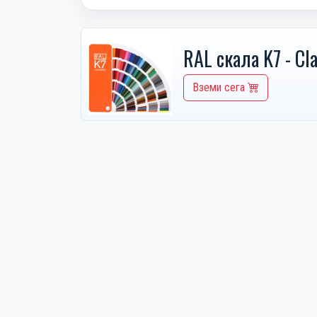
RAL скала K7 - Cla
Вземи сега