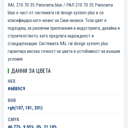
RAL 210 70 35 Panorama blue / РАЛ 210 70 35 Panorama
blue е част от системата ral design system plus и се
класифицира като нюанс на Сини нюанси. Този цвят е
подходящ за различни приложения в индустрията, дизайна и
строителството, като предлага надеждност и
стандартизация. Системата RAL ral design system plus
гарантира висока точност на цвета и устойчивост на външни
условия.
ДАННИ ЗА ЦВЕТА
HEX
#6BB5C9
RGB
rgb(107, 181, 201)
CMYK
46.77%, 9.95%, 0%, 21.18%