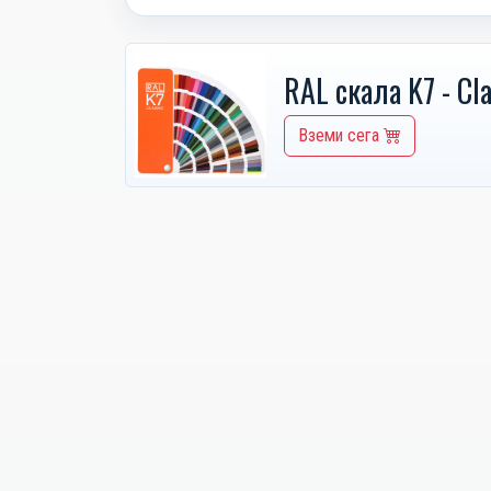
RAL скала K7 - Cla
Вземи сега