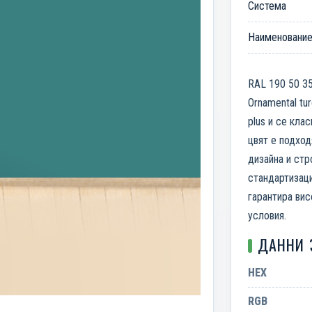
Система
Наименовани
RAL 190 50 35
Ornamental tu
plus и се кла
цвят е подход
дизайна и стр
стандартизаци
гарантира вис
условия.
ДАННИ 
HEX
RGB