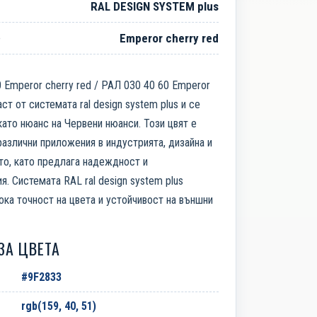
RAL DESIGN SYSTEM plus
е
Emperor cherry red
 Emperor cherry red / РАЛ 030 40 60 Emperor
аст от системата ral design system plus и се
ато нюанс на Червени нюанси. Този цвят е
азлични приложения в индустрията, дизайна и
то, като предлага надеждност и
я. Системата RAL ral design system plus
ока точност на цвета и устойчивост на външни
ЗА ЦВЕТА
#9F2833
rgb(159, 40, 51)