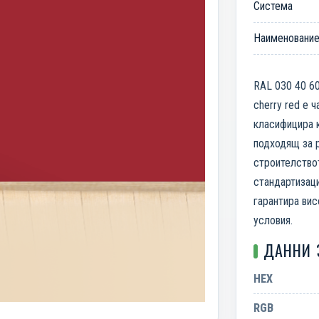
Система
Наименовани
RAL 030 40 60
cherry red е ч
класифицира к
подходящ за р
строителство
стандартизаци
гарантира вис
условия.
ДАННИ 
HEX
RGB