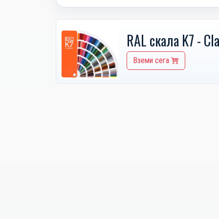
RAL скала K7 - Cla
Вземи сега