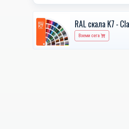
RAL скала K7 - Cla
Вземи сега