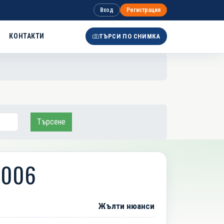
Вход
Регистрация
КОНТАКТИ
ТЪРСИ ПО СНИМКА
Търсене
1006
Жълти нюанси