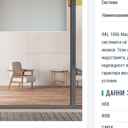
Система
Наименовани
RAL 1006 Maiz
системата ral
нюанси. Този 
индустрията, 
надеждност и 
гарантира вис
условия.
ДАННИ 
HEX
RGB
CMYK