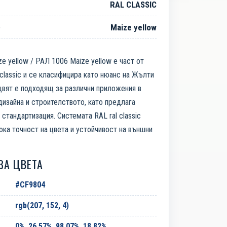
RAL CLASSIC
е
Maize yellow
e yellow / РАЛ 1006 Maize yellow е част от
 classic и се класифицира като нюанс на Жълти
цвят е подходящ за различни приложения в
дизайна и строителството, като предлага
стандартизация. Системата RAL ral classic
ока точност на цвета и устойчивост на външни
ЗА ЦВЕТА
#CF9804
rgb(207, 152, 4)
0%, 26.57%, 98.07%, 18.82%