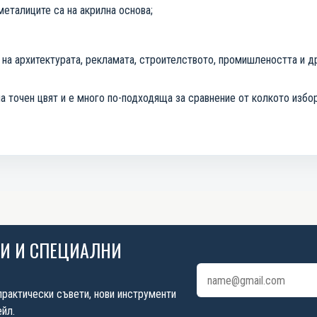
металиците са на акрилна основа;
 на архитектурата, рекламата, строителството, промишлеността и д
а точен цвят и е много по-подходяща за сравнение от колкото избор
ИИ И СПЕЦИАЛНИ
Имейл адрес
практически съвети, нови инструменти
йл.