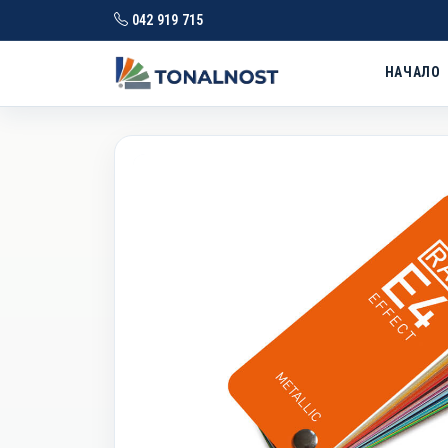
042 919 715
НАЧАЛО
RAL скала E4
RAL EFFECT · Изд. 2025 · 70 цвята
Prev