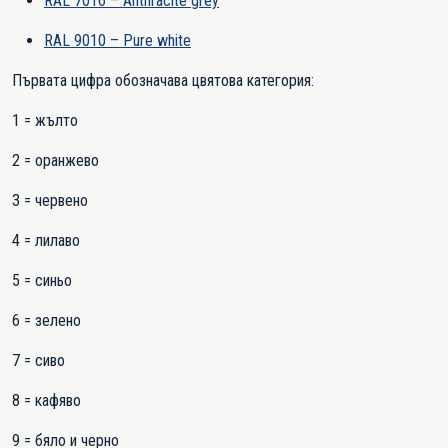
RAL 7016 – Anthracite grey
RAL 9010 – Pure white
Първата цифра обозначава цвятова категория:
1 = жълто
2 = оранжево
3 = червено
4 = лилаво
5 = синьо
6 = зелено
7 = сиво
8 = кафяво
9 = бяло и черно