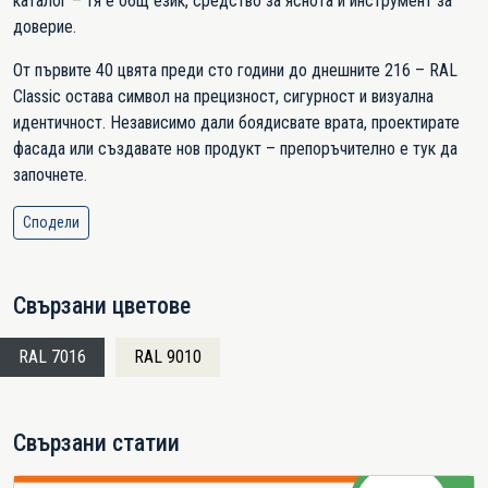
каталог – тя е общ език, средство за яснота и инструмент за
доверие.
От първите 40 цвята преди сто години до днешните 216 – RAL
Classic остава символ на прецизност, сигурност и визуална
идентичност. Независимо дали боядисвате врата, проектирате
фасада или създавате нов продукт – препоръчително е тук да
започнете.
Сподели
Свързани цветове
RAL 7016
RAL 9010
Свързани статии