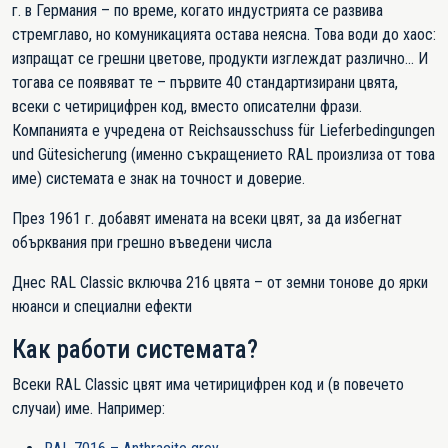
г. в Германия – по време, когато индустрията се развива
стремглаво, но комуникацията остава неясна. Това води до хаос:
изпращат се грешни цветове, продукти изглеждат различно... И
тогава се появяват те – първите 40 стандартизирани цвята,
всеки с четирицифрен код, вместо описателни фрази.
Компанията е учредена
от Reichsausschuss für Lieferbedingungen
und Gütesicherung (именно съкращението RAL произлиза от това
име) системата е знак на точност и доверие.
През 1961 г. добавят имената на всеки цвят, за да избегнат
обърквания при грешно въведени числа
Днес RAL Classic включва 216 цвята – от земни тонове до ярки
нюанси и специални ефекти
Как
работи
системата?
Всеки RAL Classic цвят има четирицифрен код и (в повечето
случаи) име. Например: