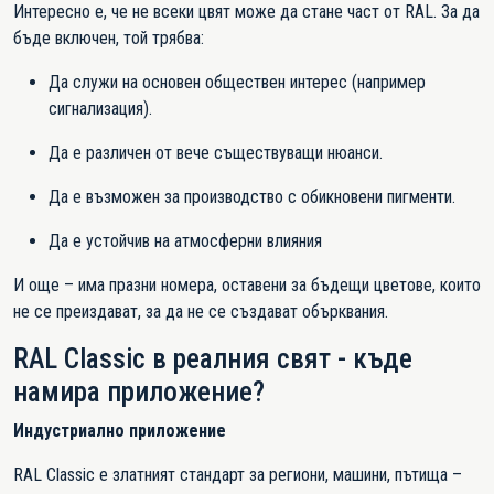
Интересно е, че не всеки цвят може да стане част от RAL. За да
бъде включен, той трябва:
Да служи на основен обществен интерес (например
сигнализация).
Да е различен от вече съществуващи нюанси.
Да е възможен за производство с обикновени пигменти.
Да е устойчив на атмосферни влияния
И още – има празни номера, оставени за бъдещи цветове, които
не се преиздават, за да не се създават обърквания.
RAL Classic в реалния свят
- къде
намира приложение?
Индустриално приложение
RAL Classic е златният стандарт за региони, машини, пътища –