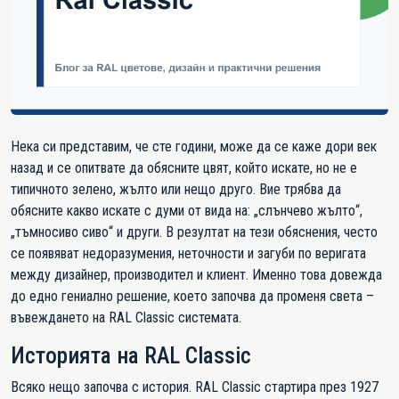
Нека си представим, че сте години, може да се каже дори век
назад и се опитвате да обясните цвят, който искате, но не е
типичното зелено, жълто или нещо друго. Вие трябва да
обясните какво искате с думи от вида на:
„слънчево жълто“,
„тъмносиво сиво“
и други.
В резултат
на тези обяснения, често
се появяват
недоразумения, неточности и загуби по веригата
между дизайнер, производител и клиент. Именно това довежда
до едно гениално решение, което започва да променя света –
въвеждането на RAL Classic системата.
Историята на
RAL Classic
Всяко нещо започва с история.
RAL Classic
стартира
през 1927