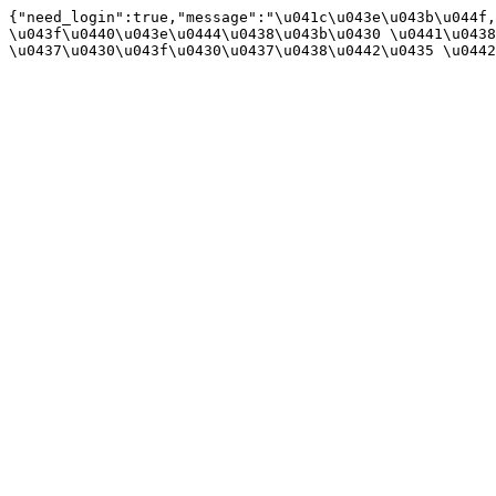
{"need_login":true,"message":"\u041c\u043e\u043b\u044f,
\u043f\u0440\u043e\u0444\u0438\u043b\u0430 \u0441\u0438
\u0437\u0430\u043f\u0430\u0437\u0438\u0442\u0435 \u0442