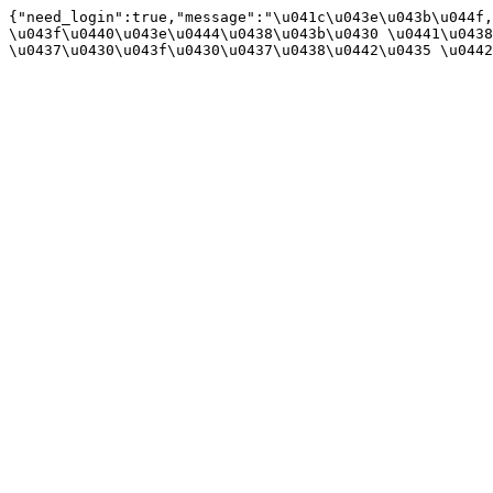
{"need_login":true,"message":"\u041c\u043e\u043b\u044f,
\u043f\u0440\u043e\u0444\u0438\u043b\u0430 \u0441\u0438
\u0437\u0430\u043f\u0430\u0437\u0438\u0442\u0435 \u0442