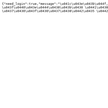
{"need_login":true,"message":"\u041c\u043e\u043b\u044f,
\u043f\u0440\u043e\u0444\u0438\u043b\u0430 \u0441\u0438
\u0437\u0430\u043f\u0430\u0437\u0438\u0442\u0435 \u0442