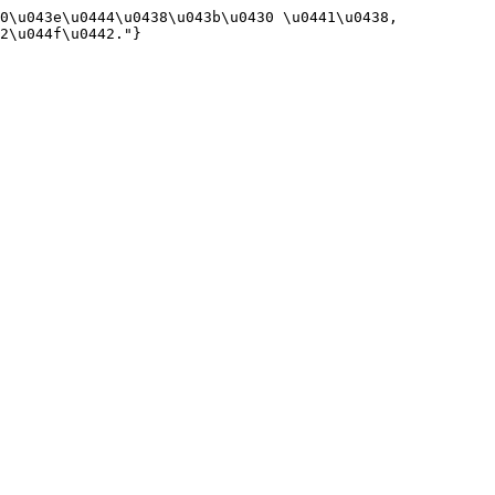
0\u043e\u0444\u0438\u043b\u0430 \u0441\u0438, 
2\u044f\u0442."}