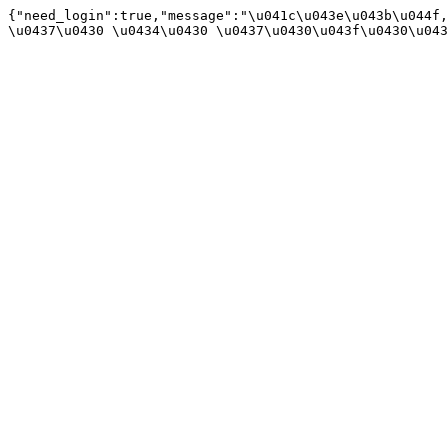
{"need_login":true,"message":"\u041c\u043e\u043b\u044f,
\u0437\u0430 \u0434\u0430 \u0437\u0430\u043f\u0430\u043