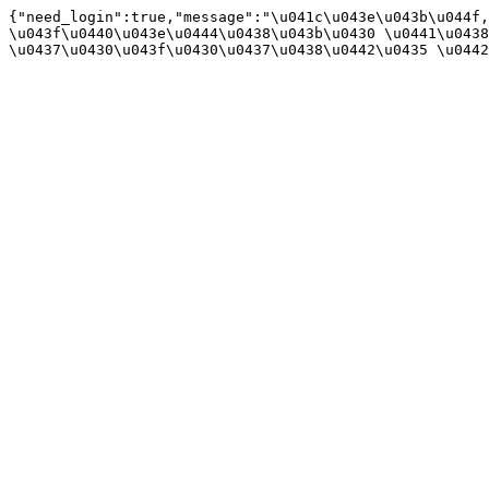
{"need_login":true,"message":"\u041c\u043e\u043b\u044f,
\u043f\u0440\u043e\u0444\u0438\u043b\u0430 \u0441\u0438
\u0437\u0430\u043f\u0430\u0437\u0438\u0442\u0435 \u0442