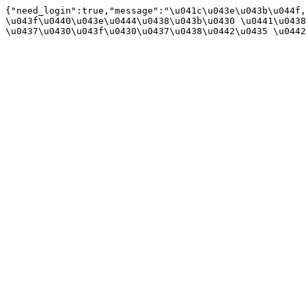
{"need_login":true,"message":"\u041c\u043e\u043b\u044f,
\u043f\u0440\u043e\u0444\u0438\u043b\u0430 \u0441\u0438
\u0437\u0430\u043f\u0430\u0437\u0438\u0442\u0435 \u0442